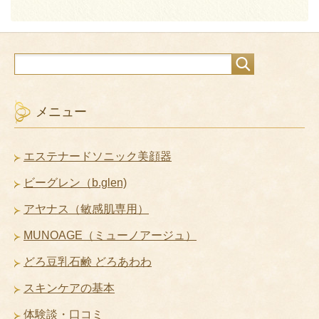
メニュー
エステナードソニック美顔器
ビーグレン（b.glen)
アヤナス（敏感肌専用）
MUNOAGE（ミューノアージュ）
どろ豆乳石鹸 どろあわわ
スキンケアの基本
体験談・口コミ