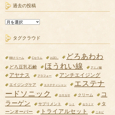
過去の投稿
過
去
の
投
タグクラウド
稿
どろあわわ
BBクリーム
Cセラム
お試し
ほうれい線
どろ豆乳石鹸
アミノ酸
アヤナス
アンチエイジング
アラフォー
エステナ
エイジングケア
エステティシャン
ードソニック
コ
クリーム
カサカサ
ラーゲン
タ
サプリメント
シミ
セラミド
トライアルセット
ーンオーバー
ニキビ