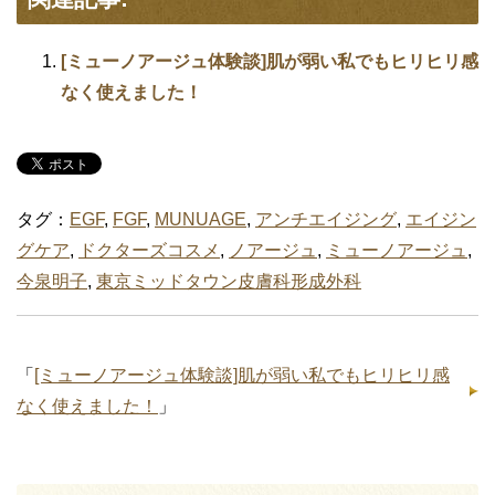
[ミューノアージュ体験談]肌が弱い私でもヒリヒリ感
なく使えました！
タグ：
EGF
,
FGF
,
MUNUAGE
,
アンチエイジング
,
エイジン
グケア
,
ドクターズコスメ
,
ノアージュ
,
ミューノアージュ
,
今泉明子
,
東京ミッドタウン皮膚科形成外科
「
[ミューノアージュ体験談]肌が弱い私でもヒリヒリ感
なく使えました！
」