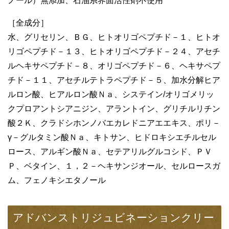
ノール）無添加、石油系界面活性剤不使用
［全成分］
水、グリセリン、ＢＧ、ヒトオリゴペプチド－１、ヒトオ
リゴペプチド－１３、ヒトオリゴペプチド－２４、アセチ
ルヘキサペプチド－８、オリゴペプチド－６、ヘキサペプ
チド－１１、アセチルテトラペプチド－５、加水分解ヒア
ルロン酸、ヒアルロン酸Ｎａ、システイン/オリゴメリッ
クプロアントシアニジン、アラントイン、グリチルリチン
酸２Ｋ、クラドシホンノバエカレドニアエエキス、ポリ－
γ－グルタミン酸Ｎａ、キトサン、ヒドロキシエチルセル
ロース、アルギン酸Ｎａ、セテアリルグルコシド、ＰＶ
Ｐ、ベタイン、１，２－ヘキサンジオール、セルロースガ
ム、フェノキシエタノール
アドバンストリジュビネーションクリー