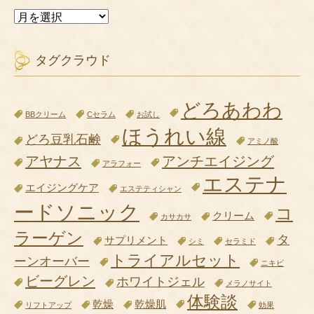
過
去
の
投
タグクラウド
稿
どろあわわ
BBクリーム
Cセラム
お試し
ほうれい線
どろ豆乳石鹸
アミノ酸
アヤナス
アンチエイジング
アラフォー
エステナ
エイジングケア
エステティシャン
ードソニック
コ
クリーム
カサカサ
ラーゲン
タ
サプリメント
シミ
セラミド
トライアルセット
ーンオーバー
ニキビ
ビーグレン
ホワイトジェル
メラノサイト
体験談
乾燥
乾燥肌
リフトアップ
効果