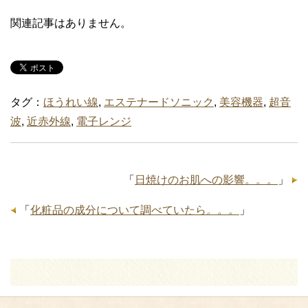
関連記事はありません。
タグ：
ほうれい線
,
エステナードソニック
,
美容機器
,
超音
波
,
近赤外線
,
電子レンジ
「
日焼けのお肌への影響。。。
」
「
化粧品の成分について調べていたら。。。
」