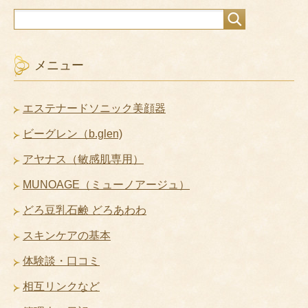
メニュー
エステナードソニック美顔器
ビーグレン（b.glen)
アヤナス（敏感肌専用）
MUNOAGE（ミューノアージュ）
どろ豆乳石鹸 どろあわわ
スキンケアの基本
体験談・口コミ
相互リンクなど