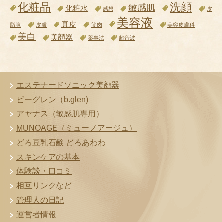
化粧品
洗顔
敏感肌
化粧水
感想
皮
美容液
真皮
脂腺
皮膚
筋肉
美容皮膚科
美白
美顔器
薬事法
超音波
エステナードソニック美顔器
ビーグレン（b.glen)
アヤナス（敏感肌専用）
MUNOAGE（ミューノアージュ）
どろ豆乳石鹸 どろあわわ
スキンケアの基本
体験談・口コミ
相互リンクなど
管理人の日記
運営者情報